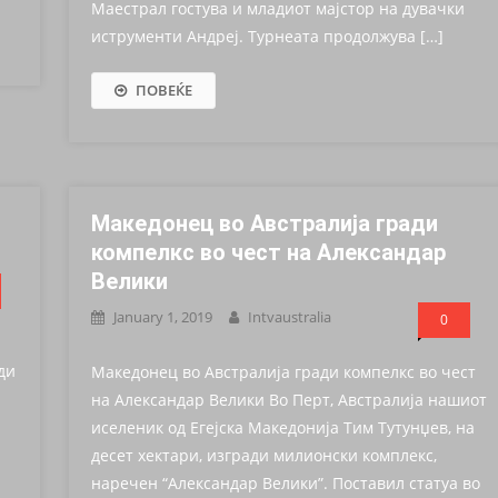
Маестрал гостува и младиот мајстор на дувачки
иструменти Андреј. Турнеата продолжува […]
ПОВЕЌЕ
Македонец во Австралија гради
компелкс во чест на Александар
Велики
January 1, 2019
Intvaustralia
0
ди
Македонец во Австралија гради компелкс во чест
на Александар Велики Во Перт, Австралија нашиот
иселеник од Егејска Македонија Тим Тутунџев, на
десет хектари, изгради милионски комплекс,
наречен “Александар Велики”. Поставил статуа во