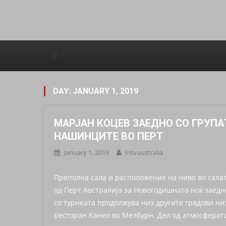
Avstraliska muzicka televizija
DAY: JANUARY 1, 2019
МАРЈАН КОЦЕВ ЗАЕДНО СО ГРУПА
НАШИНЦИТЕ ВО ПЕРТ
January 1, 2019
Intvaustralia
Преполна сала и расположение на ниво во салат
од Перт Австралија за Новогодишната ноќ заедн
со турнеата продолжува низ другите градови ни
ресторан Канео во Мелбурн. Дел од атмосферата