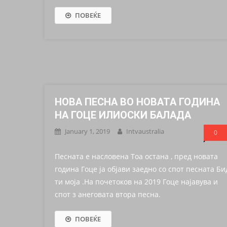
ПОВЕЌЕ
НОВА ПЕСНА ВО НОВАТА ГОДИНА
НА ГОЦЕ ИЛИОСКИ БАЛАДА
January 1, 2019
Intvaustralia
0
Песната е насловена Тоа остана , пред новата
година Гоце ја објави заедно со спот песната Би
ти моја .На почетоков на 2019 Гоце најавува и
спот з анеговата втора песна.
ПОВЕЌЕ