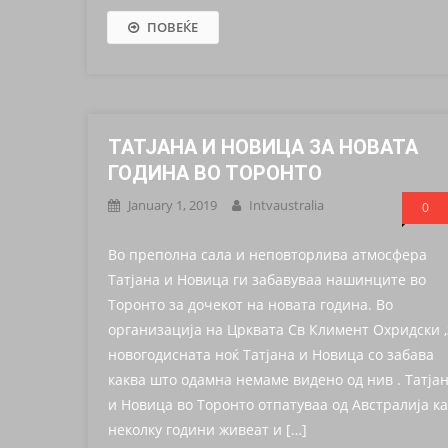
ПОВЕЌЕ
ТАТЈАНА И НОВИЦА ЗА НОВАТА
ГОДИНА ВО ТОРОНТО
January 1, 2019
Intvaustralia
0
Во преполна сала и неповторлива атмосфера
Татјана и Новица ги забавуваа нашинците во
Торонто за дочекот на новата година. Во
организација на Црквата Св Климент Охридски ,
новогодисната ноќ Татјана и Новица со забава
каква што одамна немаме видено од нив . Татја
и Новица во Торонто отпатуваа од Австралија к
неколку години живеат и […]