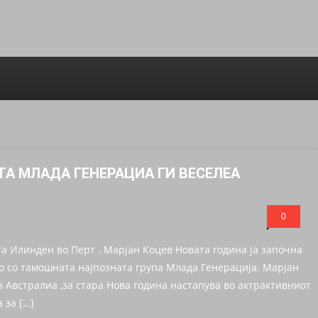
ТА МЛАДА ГЕНЕРАЦИА ГИ ВЕСЕЛЕА
0
а Илинден во Перт . Марјан Коцев Новата година ја започна
о со тамошната најпозната група Млада Генерација. Марјан
з Австралиа ,за стара Нова година настапува во актрактивниот
 за […]