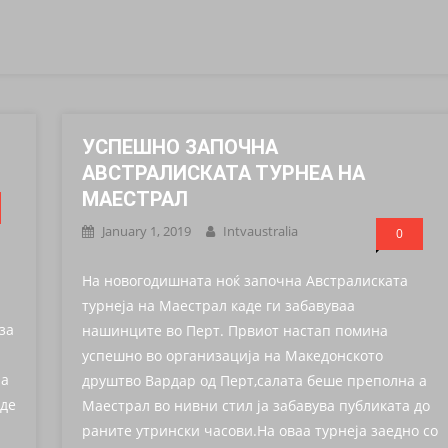
УСПЕШНО ЗАПОЧНА
АВСТРАЛИСКАТА ТУРНЕА НА
МАЕСТРАЛ
January 1, 2019
Intvaustralia
0
На новогодишната ноќ започна Австралиската
турнеја на Маестрал каде ги забавуваа
за
нашинците во Перт. Првиот настап помина
успешно во организација на Македонското
на
друштво Вардар од Перт,салата беше преполна а
аде
Маестрал во нивни стил ја забавува публиката до
раните утрински часови.На оваа турнеја заедно со