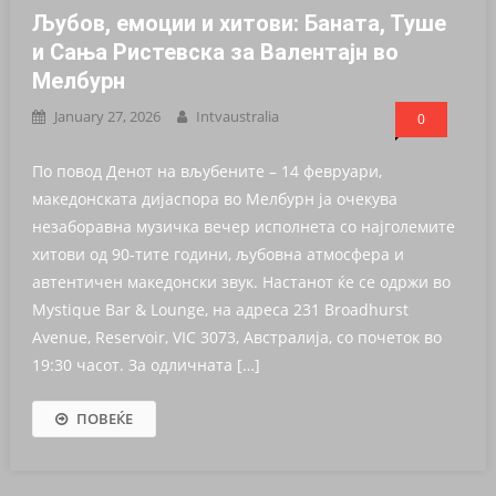
Љубов, емоции и хитови: Баната, Туше
и Сања Ристевска за Валентајн во
Мелбурн
January 27, 2026
Intvaustralia
0
По повод Денот на вљубените – 14 февруари,
македонската дијаспора во Мелбурн ја очекува
незаборавна музичка вечер исполнета со најголемите
хитови од 90-тите години, љубовна атмосфера и
автентичен македонски звук. Настанот ќе се одржи во
Mystique Bar & Lounge, на адреса 231 Broadhurst
Avenue, Reservoir, VIC 3073, Австралија, со почеток во
19:30 часот. За одличната […]
ПОВЕЌЕ