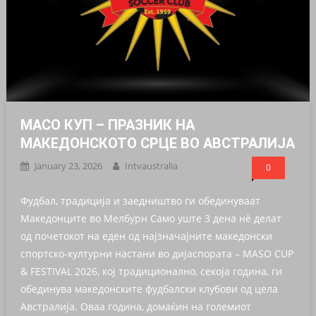
МАСО КУП – ПРАЗНИК НА
МАКЕДОНСКОТО СРЦЕ ВО АВСТРАЛИЈА
January 23, 2026
Intvaustralia
0
Фудбал, традиција и заедништво ги обединуваат
Македонците во Мелбурн Само уште 3 дена нè делат
од почетокот на еден од најзначајните македонски
спортско-културни настани во дијаспората – MASO CUP
& FESTIVAL 2026, кој традиционално, секоја година, ги
обединува македонските фудбалски клубови од цела
Австралија. Оваа година, домаќин на големиот