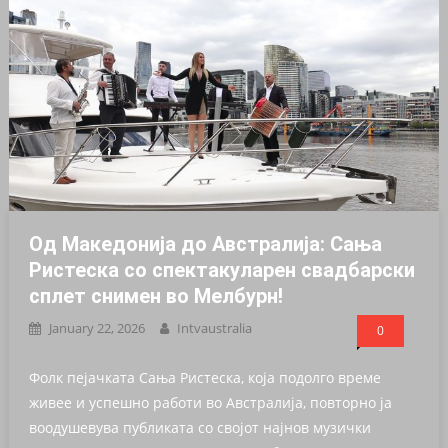
Од Македонија до Австралија: Сања
Ристеска со спектакуларен свадбарски
сплет снимен во Мелбурн!
January 22, 2026
Intvaustralia
0
Фолк пејачката Сања Ристеска, која подолго време
живее и успешно работи во Австралија, повторно ја
воодушевува публиката со својот најнов музички