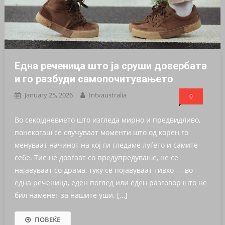
Една реченица што ја сруши довербата
и го разбуди самопочитувањето
January 25, 2026
Intvaustralia
0
Во секојдневието што изгледа мирно и предвидливо,
понекогаш се случуваат моменти што од корен го
менуваат начинот на кој ги гледаме луѓето и самите
себе. Тие не доаѓаат со предупредување, не се
најавуваат со драма, туку се појавуваат тивко — во
една реченица, еден поглед или еден разговор што не
бил наменет за нашите уши. […]
ПОВЕЌЕ