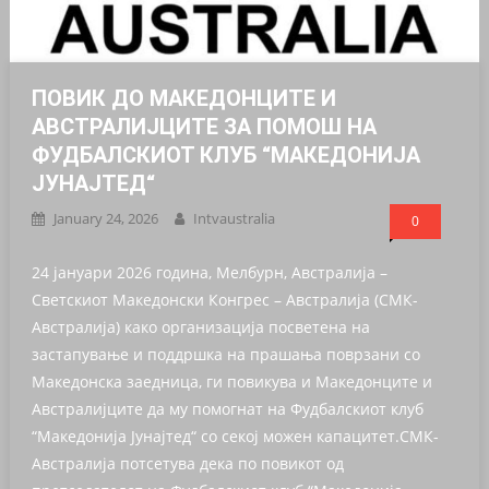
ПОВИК ДО МАКЕДОНЦИТЕ И
АВСТРАЛИЈЦИТЕ ЗА ПОМОШ НА
ФУДБАЛСКИОТ КЛУБ “МАКЕДОНИЈА
ЈУНАЈТЕД“
January 24, 2026
Intvaustralia
0
24 јануари 2026 година, Мелбурн, Австралија –
Светскиот Македонски Конгрес – Австралија (СМК-
Австралија) како организација посветена на
застапување и поддршка на прашања поврзани со
Македонска заедница, ги повикува и Македонците и
Австралијците да му помогнат на Фудбалскиот клуб
“Македонија Јунајтед“ со секој можен капацитет.СМК-
Австралија потсетува дека по повикот од