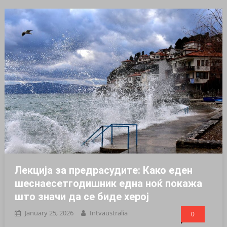
Лекција за предрасудите: Како еден
шеснаесетгодишник една ноќ покажа
што значи да се биде херој
January 25, 2026
Intvaustralia
0