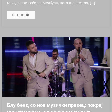
македонски собир е Мелбурн, поточно Preston, […]
ПОВЕЌЕ
Блу бенд со нов музички правец: покрај
поп-хитовите, започнуваат и фолк