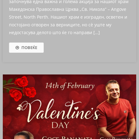
започнува една важна и голема акција за нашиот храм
Македонска Православна Црква „Св. Никола“ – Angove
Street, North Perth. Нашиот храм е изграден, осветен и
постојано отворен за верниците, но сè уште му
недостасува делото што ќе го направи […]
ПОВЕЌЕ