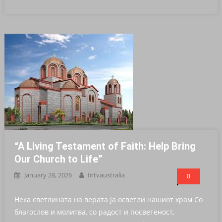
“A Living Testament of Faith: Help Bring
Our Church to Life”
January 28, 2026
Intvaustralia
0
Нека светлината на верата ја осветли нашиот храм Со
благослов и молитва, со радост и посветеност,