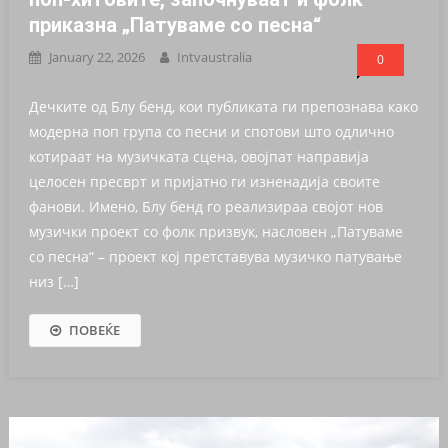
приказна „Патуваме со песна“
January 22, 2026
Intvaustralia
0
Дечките од Блу бенд, кои публиката ги препознава како
модерна поп група со песни и спотови што одлично
котираат на музичката сцена, овојпат направија
целосен пресврт и пријатно ги изненадија своите
фанови. Имено, Блу бенд го реализираа својот нов
музички проект со фолк призвук, насловен „Патуваме
со песна“ – проект кој претставува музичко патување
низ […]
ПОВЕЌЕ