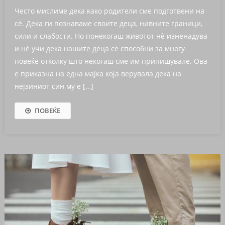
Често мислиме дека како родители сме подготвени на
сè. Дека ги познаваме своите деца, нивните граници,
сили и слабости. Но понекогаш животот нè изненадува
и нè учи дека нашите деца се способни за многу
повеќе отколку што некогаш сме им припишувале. Ова
е приказна на една мајка која верувала дека на
нејзиниот син му е […]
ПОВЕЌЕ