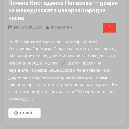
Почина Костадинка Палазова — доајен
на македонската изворна/народна
песна
January 29, 2026
Intvaustralia
0
На 87-годишна возраст, во Гостивар, почина
Костадинка Ѓорѓиоска Палазова, позната како еден од
најзначајните изведувачи и чувари на македонската
изворна/народна музика.
Краток пресек на
нејзината кариера: Беше широко почитувана како
доајен на македонската народна песна, со големо
влијание врз сцената на традиционалната музика. Во
текот на кариерата снимила над 300 народни песни,
многу од […]
ПОВЕЌЕ