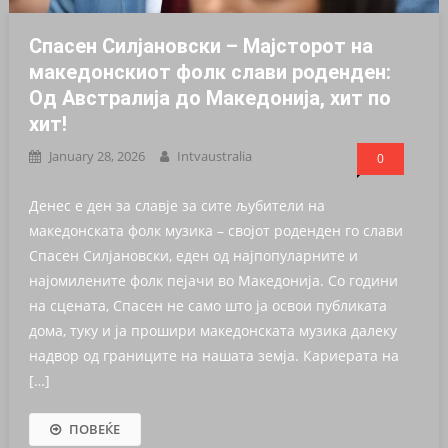
Спасен Силјановски – Мајсторот на
македонскиот фолк слави роденден:
Од Австралија до Македонија, хит по
хит!
January 28, 2026
Intvaustralia
0
Денес е ден за славје за сите љубители на
македонската фолк музика – својот роденден го слави
Спасен Силјановски, еден од најпопуларните и
најомилените фолк пејачи во Македонија. Со години
на сцената, Спасен не само што ја освои публиката
дома, туку и ја прошири македонската музика далеку
надвор од границите на нашата земја. Кариерата на
[…]
ПОВЕЌЕ