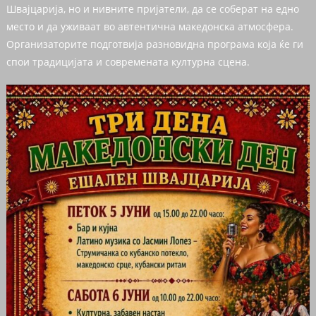
Швајцарија, но и нивните пријатели, да се соберат на едно
место и да уживаат во автентична македонска атмосфера.
Организаторите подготвија разновидна програма која ќе ги
спои традицијата и современата културна сцена.