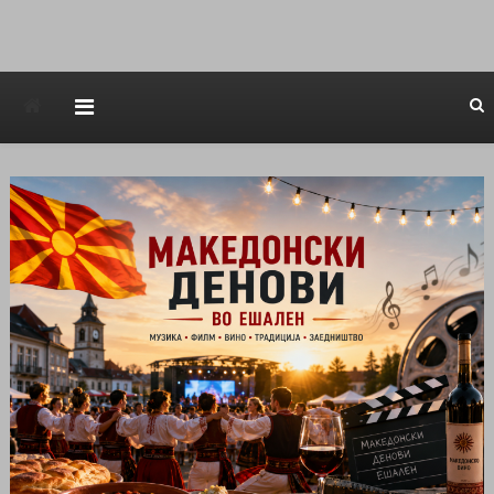
Avstraliska muzicka televizija