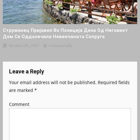
Стружанец Пријавил Во Полиција Дека Од Неговиот
Дом Се Оддалечила Невенчаната Сопруга
October 20, 2021
Intvaustralia
Leave a Reply
Your email address will not be published.
Required fields
are marked
*
Comment