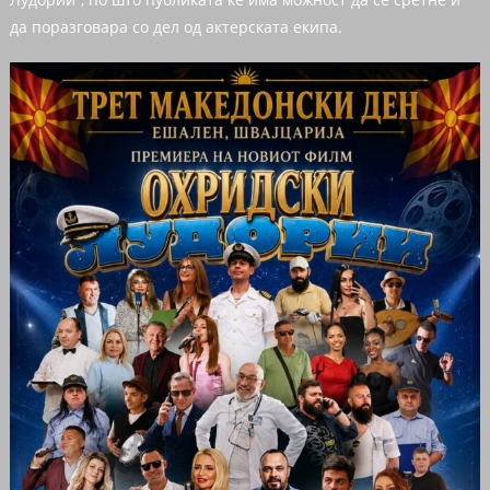
да поразговара со дел од актерската екипа.