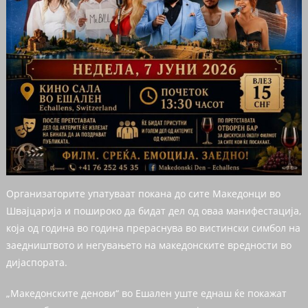
Организаторите упатуваат покана до сите Македонци во
Швајцарија и пошироко да бидат дел од оваа манифестација,
која од година во година прераснува во вистински симбол на
заедништвото и негувањето на македонските вредности во
дијаспората.
„Македонските денови“ во Ешален уште еднаш ќе покажат