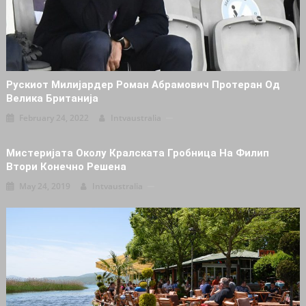
Рускиот Милијардер Роман Абрамович Протеран Од
Велика Британија
February 24, 2022
Intvaustralia
Мистеријата Околу Кралската Гробница На Филип
Втори Конечно Решена
May 24, 2019
Intvaustralia