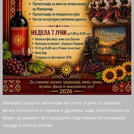
Манифестацијата започнува во петок, 5 јуни, со забавна
вечер исполнета со музика и дружење, каде посетителите ќе
можат да уживаат во специјално подготвени гастрономски
понуди и латино ритми.