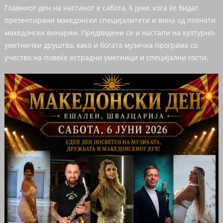
Главниот ден на настанот е сабота, 6 јуни, кога ќе бидат
презентирани македонски специјалитети и вина од познати
македонски винарии. Предвидени се и настапи на културно-
уметнички друштва, како и богата музичка програма со
учество на повеќе естрадни уметници и специјални гости.