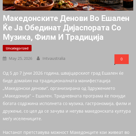
Македонските Денови Во Ешален
Ќе Ја Обединат Дијаспората Со
Музика, Филм И Традиција
Uncategorized
May 25, 2026
Intvaustralia
0
Од 5 до 7 јуни 2026 година, швајцарскиот град Ешален ќе
биде домаќин на традиционалната манифестација
„Македонски денови“, организирана од Здружението
„Македонија“ – Ешален. Тридневната програма ќе понуди
богата содржина исполнета со музика, гастрономија, филм и
дружење, со цел да се зачува и негува македонската култура
меѓу иселениците.
Настанот претставува можност Македонците кои живеат во