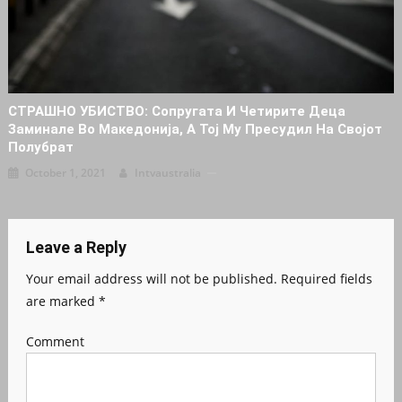
СТРАШНО УБИСТВО: Сопругата И Четирите Деца
Заминале Во Македонија, А Тој Му Пресудил На Својот
Полубрат
October 1, 2021
Intvaustralia
Leave a Reply
Your email address will not be published.
Required fields
are marked
*
Comment