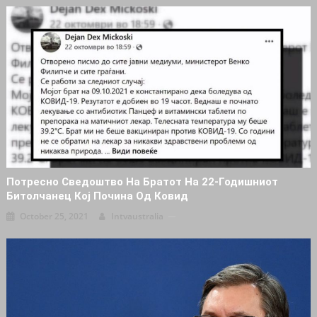
Потресно Сведоштво На Братот На 22-Годишниот
Битолчанец Кој Почина Од Ковид
October 25, 2021
Intvaustralia