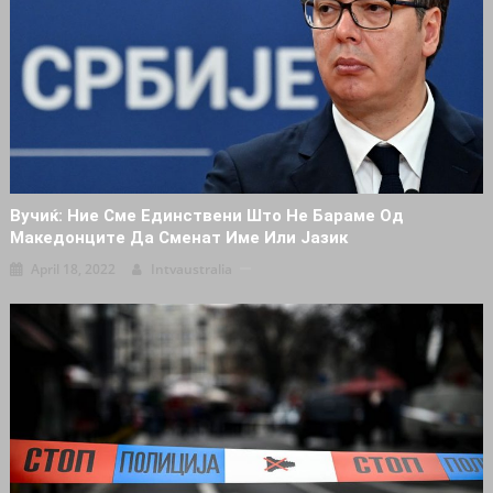
Вучиќ: Ние Сме Единствени Што Не Бараме Од
Македонците Да Сменат Име Или Јазик
April 18, 2022
Intvaustralia