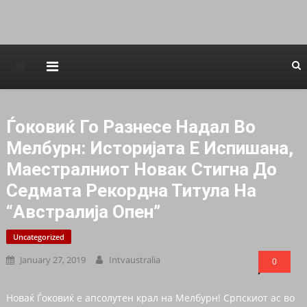
Avstraliska muzicka televizija
Ѓоковиќ Го Разнесе Надал Во
Мелбурн: Историјата Е Испишана,
Маестралниот Новак Стигна До
Седмата Рекордна Титула На
“Aвстралија Опен”
Uncategorized
January 27, 2019
Intvaustralia
0
Новаќ Ѓоковиќ е апсолутен крал на Мелбурн! Српскиот ас во