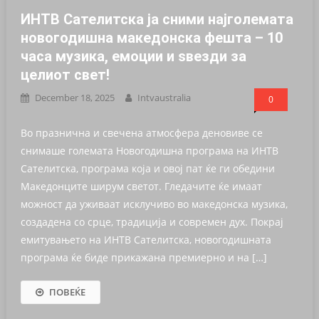
ИНТВ Сателитска ја сними најголемата
новогодишна македонска фешта – 10
часа музика, емоции и ѕвезди за
целиот свет!
December 18, 2025
Intvaustralia
0
Во празнична и свечена атмосфера деновиве се
снимаше големата Новогодишна програма на ИНТВ
Сателитска, програма која и овој пат ќе ги обедини
Македонците ширум светот. Гледачите ќе имаат
можност да уживаат исклучиво во македонска музика,
создадена со срце, традиција и современ дух. Покрај
емитувањето на ИНТВ Сателитска, новогодишната
програма ќе биде прикажана премиерно и на […]
ПОВЕЌЕ