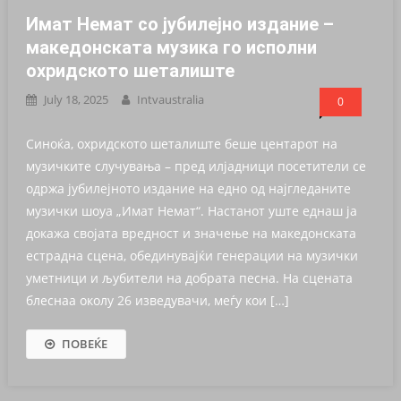
Имат Немат со јубилејно издание –
македонската музика го исполни
охридското шеталиште
July 18, 2025
Intvaustralia
0
Синоќа, охридското шеталиште беше центарот на
музичките случувања – пред илјадници посетители се
одржа јубилејното издание на едно од најгледаните
музички шоуа „Имат Немат“. Настанот уште еднаш ја
докажа својата вредност и значење на македонската
естрадна сцена, обединувајќи генерации на музички
уметници и љубители на добрата песна. На сцената
блеснаа околу 26 изведувачи, меѓу кои […]
ПОВЕЌЕ