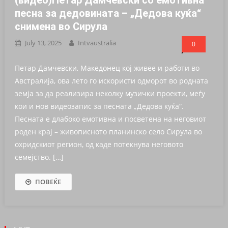
(видео)Петар Дамчевски со емотивна
песна за дедовината – „Дедова куќа“
снимена во Сирула
July 13, 2025
Intvaustralia
0
Петар Дамчевски, Македонец кој живее и работи во
Австралија, ова лето го искористи одморот во родната
земја за да реализира неколку музички проекти, меѓу
кои и нов видеозапис за песната „Дедова куќа“.
Песната е длабоко емотивна и посветена на неговиот
роден крај – живописното планинско село Сирула во
охридскиот регион, од каде потекнува неговото
семејство. […]
ПОВЕЌЕ