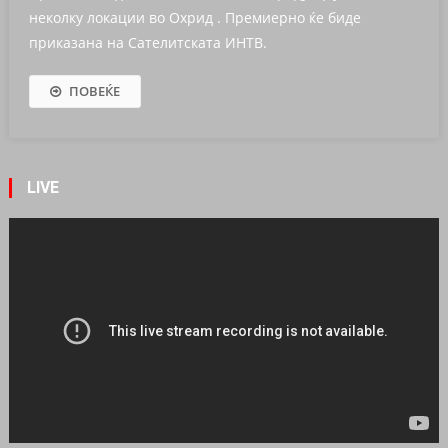
неколку локации во Охрид . Премиерно ќе биде
приказана на Сателитската ИНТВ.
ПОВЕЌЕ
LIVE