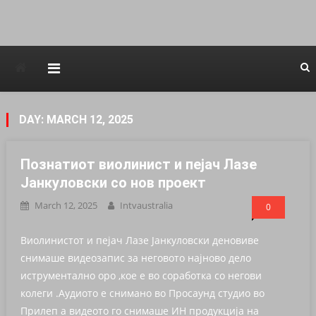
Avstraliska muzicka televizija
DAY: MARCH 12, 2025
Познатиот виолинист и пејач Лазе
Јанкуловски со нов проект
March 12, 2025
Intvaustralia
0
Виолинистот и пејач Лазе Јанкуловски деновиве
снимаше видеозапис за неговото најново дело
иструментално оро ,кое е во соработка со негови
колеги .Аудиото е снимано во Просаунд студио во
Прилеп а видеото го снимаше ИН продукција на