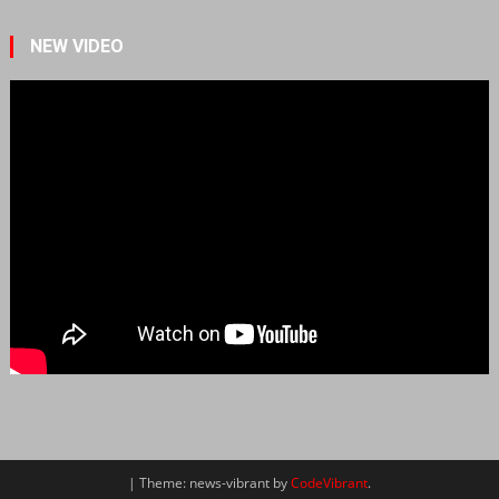
NEW VIDEO
|
Theme: news-vibrant by
CodeVibrant
.